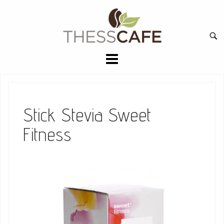
Skip
to
Ανα
content
για:
Stick Stevia Sweet
Fitness