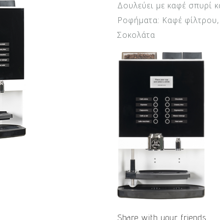
Δουλεύει με καφέ σπυρί κ
Ροφήματα: Καφέ φίλτρου, 
Σοκολάτα
Share with your friends