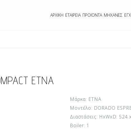
ΑΡΧΙΚΉ
ΕΤΑΙΡΕΊΑ
ΠΡΟΪΌΝΤΑ
ΜΗΧΑΝΈΣ
ΕΓΧ
COMPACT ETNA
Μάρκα: ETNA
Μοντέλο: DORADO ESPR
Διαστάσεις: ΗxWxD: 524 x
Boiler: 1