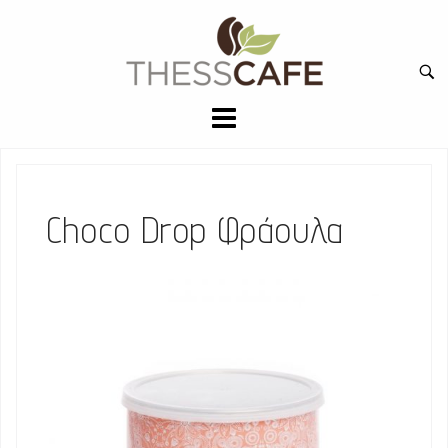
Skip
to
Ανα
content
για:
Choco Drop Φράουλα