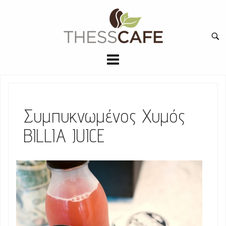
Skip
to
Ανα
content
για:
Συμπυκνωμένος Χυμός
BILLIA JUICE