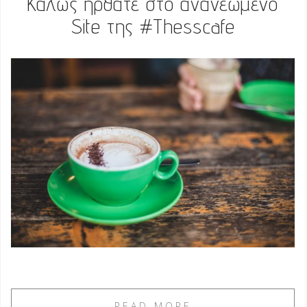
Καλώς ήρθατε στο ανανεωμένο
Site της #Thesscafe
READ MORE