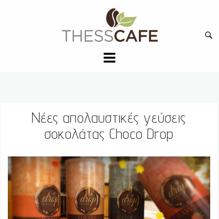
Skip
to
Ανα
content
για:
Νέες απολαυστικές γεύσεις
σοκολάτας Choco Drop